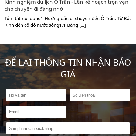
Khám phá du lịch Quý Châu Trung Quốc từ A-Z
c
Tóm tắt nội dung1 Một vài nét về Quý Châu1.1 Vị trí địa lý
và khí hậu1.2 Những nét văn […]
ĐỂ LẠI THÔNG TIN NHẬN BÁO
GIÁ