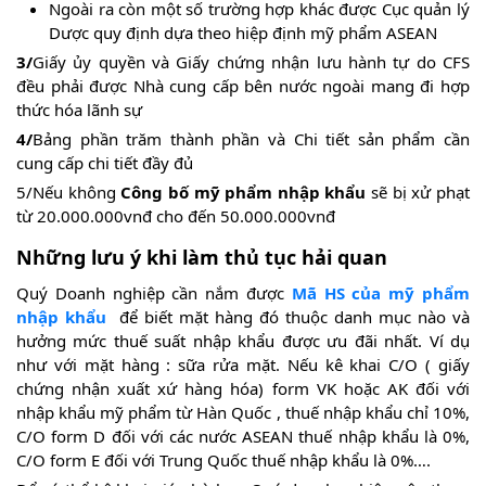
Ngoài ra còn một số trường hợp khác được Cục quản lý
Dược quy định dựa theo hiệp định mỹ phẩm ASEAN
3/
Giấy ủy quyền và Giấy chứng nhận lưu hành tự do CFS
đều phải được Nhà cung cấp bên nước ngoài mang đi hợp
thức hóa lãnh sự
4/
Bảng phần trăm thành phần và Chi tiết sản phẩm cần
cung cấp chi tiết đầy đủ
5/Nếu không
Công bố mỹ phẩm nhập khẩu
sẽ bị xử phạt
từ 20.000.000vnđ cho đến 50.000.000vnđ
Những lưu ý khi làm thủ tục hải quan
Quý Doanh nghiệp cần nắm được
Mã HS của mỹ phẩm
nhập khẩu
để biết mặt hàng đó thuộc danh mục nào và
hưởng mức thuế suất nhập khẩu được ưu đãi nhất. Ví dụ
như với mặt hàng : sữa rửa mặt. Nếu kê khai C/O ( giấy
chứng nhận xuất xứ hàng hóa) form VK hoặc AK đối với
nhập khẩu mỹ phẩm từ Hàn Quốc , thuế nhập khẩu chỉ 10%,
C/O form D đối với các nước ASEAN thuế nhập khẩu là 0%,
C/O form E đối với Trung Quốc thuế nhập khẩu là 0%….