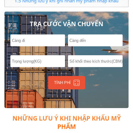
1.5
Những lưu ý khi ghi nhãn mỹ phẩm nhập khẩu
TRA CƯỚC VẬN CHUYỂN
TÍNH PHÍ
NHỮNG LƯU Ý KHI NHẬP KHẨU MỸ
PHẨM