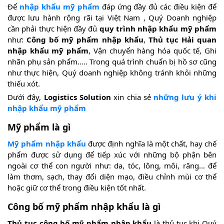
Để
nhập khẩu mỹ phẩm
đáp ứng đầy đủ các điều kiện để
được lưu hành rộng rãi tại Việt Nam , Quý Doanh nghiệp
cần phải thực hiện đầy đủ
quy trình nhập khẩu mỹ phẩm
như:
Công bố mỹ phẩm nhập khẩu
,
Thủ tục Hải quan
nhập khẩu mỹ phẩm
, Vận chuyển hàng hóa quốc tế, Ghi
nhãn phụ sản phẩm….. Trong quá trình chuẩn bị hồ sơ cũng
như thực hiện, Quý doanh nghiệp không tránh khỏi những
thiếu xót.
Dưới đây,
Logistics Solution
xin chia sẻ
những lưu ý khi
nhập khẩu mỹ phẩm
Mỹ phẩm là gì
Mỹ phẩm nhập khẩu
được định nghĩa là một chất, hay chế
phẩm được sử dụng để tiếp xúc với những bộ phận bên
ngoài cơ thể con người như: da, tóc, lông, môi, răng… để
làm thơm, sạch, thay đổi diện mạo, điều chỉnh mùi cơ thể
hoặc giữ cơ thể trong điều kiện tốt nhất.
Công bố mỹ phẩm nhập khẩu là gì
Thủ tục công bố mỹ phẩm nhập khẩu
là thủ tục khi Quý