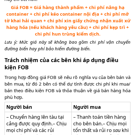
Giá FOB = Giá hàng thành phẩm + chi phí nâng hạ
container + chi phí kéo container nội địa + chi phí mở
tờ khai hải quan + chi phí xin giấy chứng nhận xuất xứ
hàng hóa (nếu khách hàng yêu cầu) + chi phí kẹp trì +
chi phí hun trùng kiểm dịch.
Lưu ý: Mức giá này sẽ không bao gồm chi phí vận chuyển
đường biển hay phí bảo hiểm đường biển.
Trách nhiệm của các bên khi áp dụng điều
kiện FOB
Trong hợp đồng giá FOB sẽ nêu rõ nghĩa vụ của bên bán và
bên mua, từ đó 2 bên có thể dự tính được chi phí khi mua/
bán theo điều kiện FOB và thỏa thuận về giá bán hàng hóa
phù hợp.
Người bán
Người mua
– Chuyển hàng lên tàu tại
– Thanh toán tiền hàng
cảng được quy định.– Chịu
cho bên bán.– Chịu mọi
mọi chi phí và các rủi
tổn thất và rủi ro
sau
khi