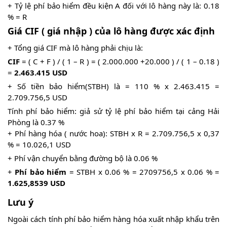
+ Tỷ lệ phí bảo hiểm đều kiện A đối với lô hàng này là: 0.18
% = R
Giá CIF ( giá nhập ) của lô hàng được xác định
+ Tổng giá CIF mà lô hàng phải chịu là:
CIF
= ( C + F ) / ( 1 – R ) = ( 2.000.000 +20.000 ) / ( 1 – 0.18 )
=
2.463.415 USD
+ Số tiền bảo hiểm(STBH) là = 110 % x 2.463.415 =
2.709.756,5 USD
Tính phí bảo hiểm: giả sử tỷ lệ phí bảo hiểm tại cảng Hải
Phòng là 0.37 %
+ Phí hàng hóa ( nước hoa): STBH x R = 2.709.756,5 x 0,37
% = 10.026,1 USD
+ Phí vận chuyển bằng đường bộ là 0.06 %
+
Phí bảo hiểm
= STBH x 0.06 % = 2709756,5 x 0.06 % =
1.625,8539 USD
Lưu ý
Ngoài cách tính phí bảo hiểm hàng hóa xuất nhập khẩu trên