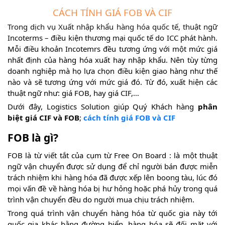
CÁCH TÍNH GIÁ FOB VÀ CIF
Trong dịch vụ Xuất nhập khẩu hàng hóa quốc tế, thuật ngữ
Incoterms – điều kiện thương mại quốc tế do ICC phát hành.
Mỗi điều khoản Incotemrs đều tương ứng với một mức giá
nhất định của hàng hóa xuất hay nhập khẩu. Nên tùy từng
doanh nghiệp mà họ lựa chọn điều kiện giao hàng như thế
nào và sẽ tương ứng với mức giá đó. Từ đó, xuất hiện các
thuật ngữ như: giá FOB, hay giá CIF,…
Dưới đây, Logistics Solution giúp Quý Khách hàng
phân
biệt giá CIF và FOB
;
cách tính giá FOB và CIF
FOB là gì?
FOB là từ viết tắt của cụm từ Free On Board : là một thuật
ngữ vận chuyển được sử dụng để chỉ người bán được miễn
trách nhiệm khi hàng hóa đã được xếp lên boong tàu, lúc đó
mọi vấn đề về hàng hóa bị hư hỏng hoặc phá hủy trong quá
trình vận chuyển đều do người mua chịu trách nhiệm.
Trong quá trình vận chuyển hàng hóa từ quốc gia này tới
quốc gia khác bằng đường biển, hàng hóa sẽ đối mặt với