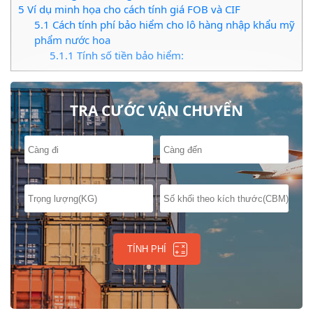
5
Ví dụ minh họa cho cách tính giá FOB và CIF
5.1
Cách tính phí bảo hiểm cho lô hàng nhập khẩu mỹ
phẩm nước hoa
5.1.1
Tính số tiền bảo hiểm:
5.1.2
Giá CIF ( giá nhập ) của lô hàng được xác
định
5.2
Lưu ý
TRA CƯỚC VẬN CHUYỂN
TÍNH PHÍ