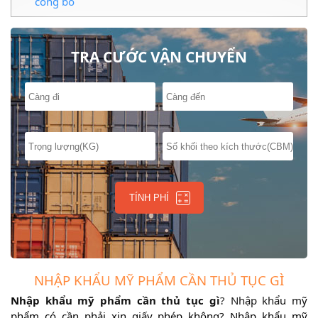
công bố
TRA CƯỚC VẬN CHUYỂN
TÍNH PHÍ
NHẬP KHẨU MỸ PHẨM CẦN THỦ TỤC GÌ
Nhập khẩu mỹ phẩm cần thủ tục gì
? Nhập khẩu mỹ
phẩm có cần phải xin giấy phép không? Nhập khẩu mỹ