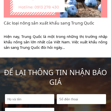
Vẻ đẹp của Lệ Giang mùa thu hấp dẫn bất kỳ ai
p
Tóm tắt nội dung1 Khái quát về Lệ Giang1.1 Địa lý và khí
g
hậu của Lệ Giang1.2 Lịch sử và […]
ĐỂ LẠI THÔNG TIN NHẬN BÁO
GIÁ