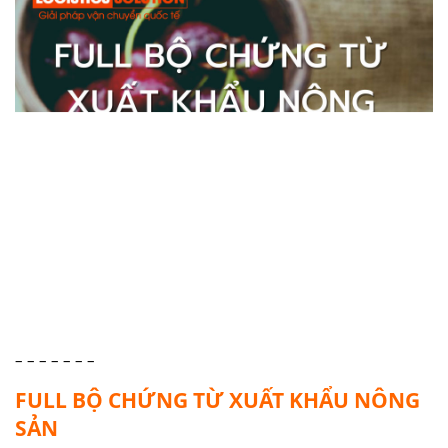
– – – – – – –
FULL BỘ CHỨNG TỪ XUẤT KHẨU NÔNG
SẢN