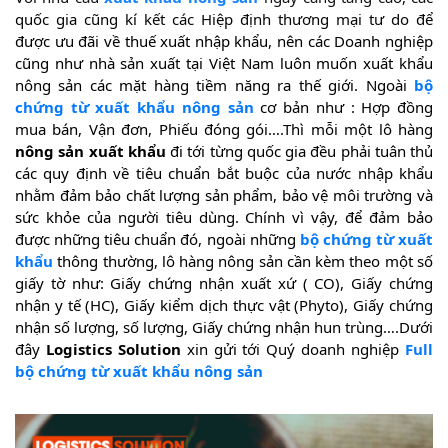
quốc gia cũng kí kết các Hiệp định thương mại tư do để
được ưu đãi về thuế xuất nhập khẩu, nên các Doanh nghiệp
cũng như nhà sản xuất tại Việt Nam luôn muốn xuất khẩu
nông sản các mặt hàng tiềm năng ra thế giới. Ngoài
bộ
chứng từ xuất khẩu nông sản
cơ bản như : Hợp đồng
mua bán, Vận đơn, Phiếu đóng gói….Thì mỗi một lô hàng
nông sản xuất khẩu
đi tới từng quốc gia đều phải tuân thủ
các quy định về tiêu chuẩn bắt buộc của nước nhập khẩu
nhằm đảm bảo chất lượng sản phẩm, bảo vệ môi trường và
sức khỏe của người tiêu dùng. Chính vì vậy, để đảm bảo
được những tiêu chuẩn đó, ngoài những
bộ chứng từ xuất
khẩu
thông thường, lô hàng nông sản cần kèm theo một số
giấy tờ như: Giấy chứng nhận xuất xứ ( CO), Giấy chứng
nhận y tế (HC), Giấy kiểm dịch thực vật (Phyto), Giấy chứng
nhận số lượng, số lượng, Giấy chứng nhận hun trùng….Dưới
đây
Logistics Solution
xin gửi tới Quý doanh nghiệp
Full
bộ chứng từ xuất khẩu nông sản