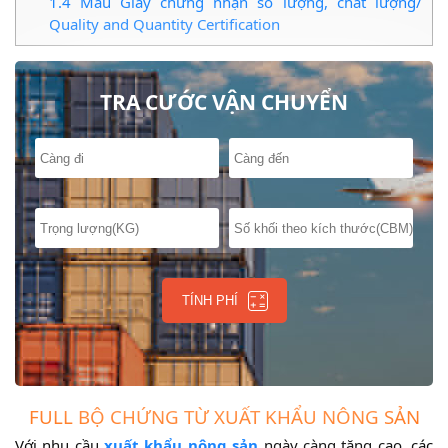
1.4
Mẫu Giấy chứng nhận số lượng, chất lượng/
Quality and Quantity Certification
TRA CƯỚC VẬN CHUYỂN
TÍNH PHÍ
FULL BỘ CHỨNG TỪ XUẤT KHẨU NÔNG SẢN
Với nhu cầu
xuất khẩu nông sản
ngày càng tăng cao, các