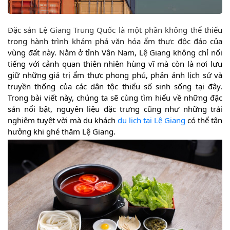
10.1
Những địa điểm không thể bỏ qua
10.2
Gợi ý hành trình thưởng thức ẩm thực
Đặc sản Lệ Giang Trung Quốc là một phần không thể thiếu
11
Kinh nghiệm khi thưởng thức ẩm thực Lệ Giang
trong hành trình khám phá văn hóa ẩm thực độc đáo của
11.1
Những điều cần lưu ý
vùng đất này. Nằm ở tỉnh Vân Nam, Lệ Giang không chỉ nổi
11.2
Cách kết hợp món ăn với đồ uống
tiếng với cảnh quan thiên nhiên hùng vĩ mà còn là nơi lưu
12
Tại sao đặc sản Lệ Giang thu hút du khách
giữ những giá trị ẩm thực phong phú, phản ánh lịch sử và
12.1
Sự độc đáo và phong phú của ẩm thực
truyền thống của các dân tộc thiểu số sinh sống tại đây.
12.2
Ảnh hưởng văn hóa và lịch sử
Trong bài viết này, chúng ta sẽ cùng tìm hiểu về những đặc
sản nổi bật, nguyên liệu đặc trưng cũng như những trải
nghiệm tuyệt vời mà du khách
du lịch tại Lệ Giang
có thể tận
hưởng khi ghé thăm Lệ Giang.