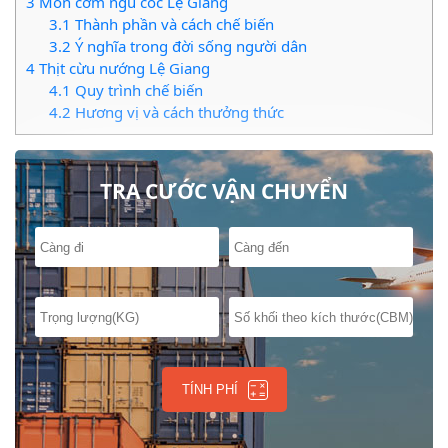
3
Món cơm ngũ cốc Lệ Giang
3.1
Thành phần và cách chế biến
3.2
Ý nghĩa trong đời sống người dân
4
Thịt cừu nướng Lệ Giang
4.1
Quy trình chế biến
4.2
Hương vị và cách thưởng thức
5
Bánh cuốn – Đặc sản Lệ Giang hấp dẫn
5.1
Nguyên liệu và công thức
5.2
Sự khác biệt so với các vùng miền khác
TRA CƯỚC VẬN CHUYỂN
6
Trà Lệ Giang
6.1
Các loại trà phổ biến
6.2
Phương pháp pha trà truyền thống
7
Rượu Lệ Giang
7.1
Quy trình sản xuất rượu
8
Các đặc sản từ núi
8.1
Nấm, thảo dược và nguyên liệu tự nhiên
8.2
Cách chế biến và bảo quản
9
Chợ đặc sản Lệ Giang
TÍNH PHÍ
9.1
Các mặt hàng nổi bật
9.2
Trải nghiệm mua sắm tại chợ
10
Du lịch và khám phá ẩm thực