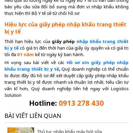
Nếu quá số lượng ngày kể từ ngày Bộ Y tế có văn bản thông
báo yêu cầu sửa đổi bổ sung mà đơn vị nhập khẩu không
thực hiện thì Bộ Y tế sẽ từ chối hồ sơ
Hiệu lực của giấy phép nhập khẩu trang thiết
bị y tế
Thời hạn hiệu lực của
giấy phép
nhập khẩu trang thiết
bị y tế
có giá trị đến thời hạn của giấy ủy quyền và có giá trị
tối đa
01 năm
kể từ ngày ký ban hành.
Hi vọng sau bài viết về các
Hồ sơ xin giấy phép nhập
khẩu trang thiết bị y tế
,
Quý doanh nghiệp có thể chuẩn
bị được đầy đủ hồ sơ để xét duyệt cấp giấy phép nhập khẩu
trang thiết bị y tế được nhanh và thuận lợi nhất. Nếu cần tư
vấn kĩ hơn, Quý doanh nghiệp liên hệ ngay với Logistics
Solution
Hotline:
0913 278 430
BÀI VIẾT LIÊN QUAN
Thủ tục nhập khẩu máy hút sữa