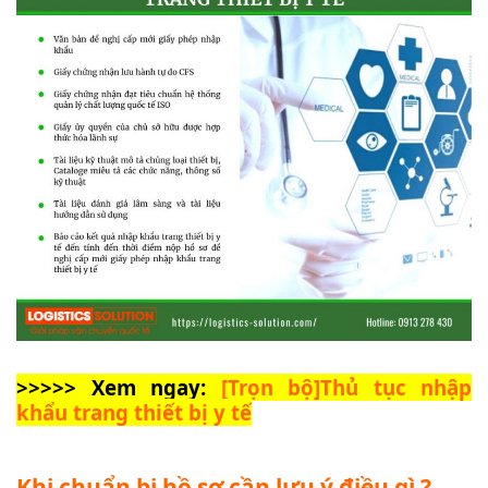
>>>>> Xem ngay:
[Trọn bộ]Thủ tục nhập
khẩu trang thiết bị y tế
Khi chuẩn bị hồ sơ cần lưu ý điều gì ?