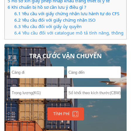
5
Hồ sơ xin giấy phép nhập khẩu trang thiết bị y tế
6
Khi chuẩn bị hồ sơ cần lưu ý điều gì ?
6.1
Yêu cầu với giấy chứng nhận lưu hành tự do CFS
6.2
Yêu cầu đối với giấy chứng nhận ISO
6.3
Yêu cầu đối với giấy ủy quyền
6.4
Yêu cầu đối với catalogue mô tả tính năng, thông
số kỹ thuật
7
Các bước làm thủ tục cấp mới giấy phép nhập khẩu
trang thiết bị y tế
TRA CƯỚC VẬN CHUYỂN
7.1
Thời gian cấp phép nhập khẩu trang thiết bị y tế
7.2
Hiệu lực của giấy phép nhập khẩu trang thiết bị y
tế
TÍNH PHÍ