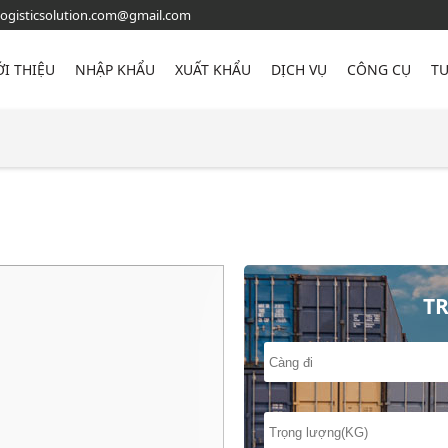
logisticsolution.com@gmail.com
ỚI THIỆU
NHẬP KHẨU
XUẤT KHẨU
DỊCH VỤ
CÔNG CỤ
TƯ
T