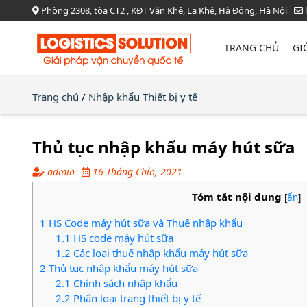
Phòng 2308, tòa CT2 , KĐT Văn Khê, La Khê, Hà Đông, Hà Nội
TRANG CHỦ
GI
Trang chủ
/
Nhập khẩu Thiết bị y tế
Thủ tục nhập khẩu máy hút sữa
admin
16 Tháng Chín, 2021
Tóm tắt nội dung
[
ẩn
]
1
HS Code máy hút sữa và Thuế nhập khẩu
1.1
HS code máy hút sữa
1.2
Các loại thuế nhập khẩu máy hút sữa
2
Thủ tục nhập khẩu máy hút sữa
2.1
Chính sách nhập khẩu
2.2
Phân loại trang thiết bị y tế