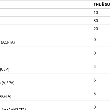
THUẾ SU
10
30
20
0
 (ACFTA)
0
4
JCEP)
6
 (VJEPA)
5
AKFTA)
0
 lân (AANZFTA)