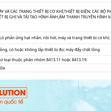
ÁY VÀ CÁC TRANG THIẾT BỊ CƠ KHÍ;THIẾT BỊ ĐIỆN; CÁC BỘ 
ẾT BỊ GHI VÀ TÁI TẠO HÌNH ẢNH,ÂM THANH TRUYỀN HÌNH V
ò phản ứng hạt nhân, nồi hơi, máy và trang thiết bị cơ khí
ỏng, có hoặc không lắp thiết bị đo; máy đẩy chất lỏng
trừ loại thuộc phân nhóm 8413.11 hoặc 8413.19:
sữa