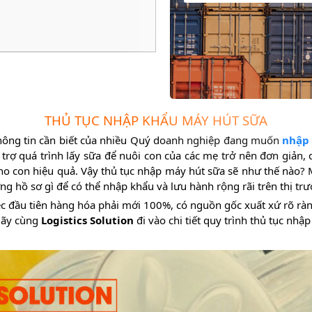
THỦ TỤC NHẬP KHẨU MÁY HÚT SỮA
hông tin cần biết của nhiều Quý doanh nghiệp đang muốn
nhập 
 trợ quá trình lấy sữa để nuôi con của các mẹ trở nên đơn giản,
ho con hiệu quả. Vậy thủ tục nhập máy hút sữa sẽ như thế nào?
ng hồ sơ gì để có thể nhập khẩu và lưu hành rộng rãi trên thị tr
ệc đầu tiên hàng hóa phải mới 100%, có nguồn gốc xuất xứ rõ ràn
Hãy cùng
Logistics Solution
đi vào chi tiết quy trình thủ tục nhậ