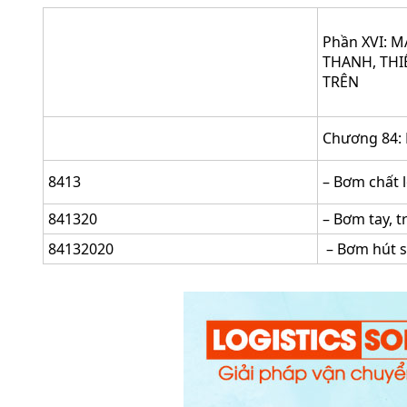
Phần XVI: M
THANH, THI
TRÊN
Chương 84: L
8413
– Bơm chất l
841320
– Bơm tay, 
84132020
– Bơm hút 