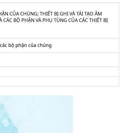
PHẬN CỦA CHÚNG; THIẾT BỊ GHI VÀ TÁI TẠO ÂM
À CÁC BỘ PHẬN VÀ PHỤ TÙNG CỦA CÁC THIẾT BỊ
; các bộ phận của chúng