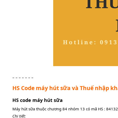
– – – – – – –
HS Code máy hút sữa và Thuế nhập k
HS code máy hút sữa
Máy hút sữa thuộc chương 84 nhóm 13 có mã HS : 8413
Chi tiết: