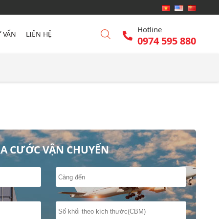
Hotline
 VẤN
LIÊN HỆ
0974 595 880
RA CƯỚC VẬN CHUYỂN