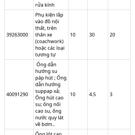
rửa kính
Phụ kiện lắp
vào đồ nội
thất, trên
39263000
thân xe
10
30
20
(coachwork)
hoặc các loại
tương tự
Ống dẫn
hướng su
páp hút ; Ống
dẫn hướng
suppap xả;
40091290
10
4.5
3
Ống hút cao
su; ống nối
cao su, ống
nước quy lát
về bơm..
Ống lót cao