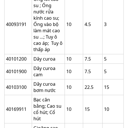
su ; Ống
nước rửa
kính cao su;
40093191
Ống vào bộ
10
4.5
3
làm mát cao
su …; Tuy ô
cao áp; Tuy ô
thấp áp
40101200
Dây curoa
10
7.5
5
Dây curoa
40101900
10
7.5
5
cam
Dây curoa
40103100
10
22.5
15
bơm nước
Bạc cân
bằng; Cao su
40169911
10
15
10
cổ hút; Cổ
hút
Gioăng cao