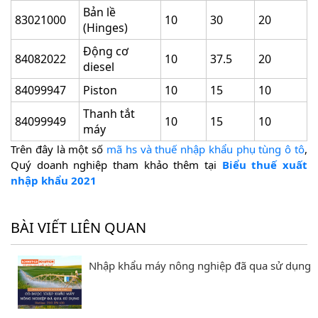
Bản lề
83021000
10
30
20
(Hinges)
Động cơ
84082022
10
37.5
20
diesel
84099947
Piston
10
15
10
Thanh tắt
84099949
10
15
10
máy
Trên đây là một số
mã hs và thuế nhập khẩu phụ tùng ô tô
,
Quý doanh nghiệp tham khảo thêm tại
Biểu thuế xuất
nhập khẩu 2021
BÀI VIẾT LIÊN QUAN
Nhập khẩu máy nông nghiệp đã qua sử dụng