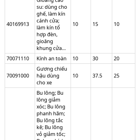
su: dùng cho
ghế, làm kín
cánh cửa;
40169913
10
15
10
làm kín tổ
hợp đèn,
gioăng
khung cửa…
70071110
Kính an toàn
10
30
20
Gương chiếu
70091000
hậu dùng
10
37.5
25
cho xe
Bu lông; Bu
lông giảm
xóc; Bu lông
phanh hãm;
Bu lông tắc
kê; Bu lông
vỏ giảm tốc;