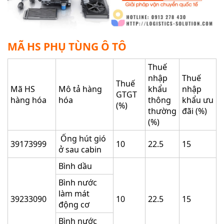
MÃ HS PHỤ TÙNG Ô TÔ
Thuế
nhập
Thuế
Thuế
Mã HS
Mô tả hàng
khẩu
nhập
GTGT
hàng hóa
hóa
thông
khẩu ưu
(%)
thường
đãi (%)
(%)
Ống hút gió
39173999
10
22.5
15
ở sau cabin
Bình dầu
Bình nước
làm mát
39233090
10
22.5
15
động cơ
Bình nước