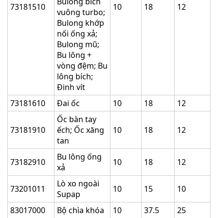
Bulong bích
73181510
10
18
12
vuông turbo;
Bulong khớp
nối ống xả;
Bulong mũ;
Bu lông +
vòng đệm; Bu
lông bích;
Đinh vít
73181610
Đai ốc
10
18
12
Ốc bàn tay
73181910
ếch; Ốc xăng
10
18
12
tan
Bu lông ống
73182910
10
18
12
xả
Lò xo ngoài
73201011
10
15
10
Supap
83017000
Bộ chìa khóa
10
37.5
25