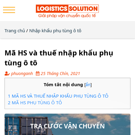
Trang chủ
/
Nhập khẩu phụ tùng ô tô
Mã HS và thuế nhập khẩu phụ
tùng ô tô
phuonganh
25 Tháng Chín, 2021
Tóm tắt nội dung
[
ẩn
]
1
MÃ HS VÀ THUẾ NHẬP KHẨU PHỤ TÙNG Ô TÔ
2
MÃ HS PHỤ TÙNG Ô TÔ
TRA CƯỚC VẬN CHUYỂN