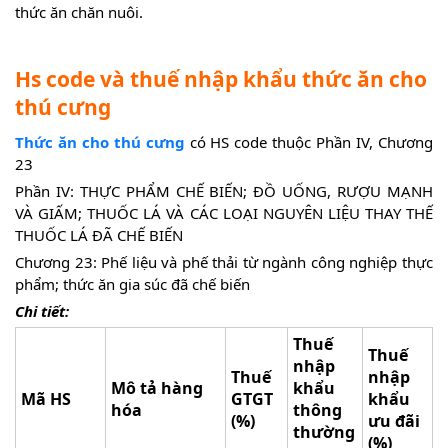
thức ăn chăn nuôi.
Hs code và thuế nhập khẩu thức ăn cho
thú cưng
Thức ăn cho thú cưng
có HS code thuộc Phần IV, Chương
23
Phần IV: THỰC PHẨM CHẾ BIẾN; ĐỒ UỐNG, RƯỢU MẠNH
VÀ GIẤM; THUỐC LÁ VÀ CÁC LOẠI NGUYÊN LIỆU THAY THẾ
THUỐC LÁ ĐÃ CHẾ BIẾN
Chương 23: Phế liệu và phế thải từ ngành công nghiệp thực
phẩm; thức ăn gia súc đã chế biến
Chi tiết:
Thuế
Thuế
nhập
Thuế
nhập
Mô tả hàng
khẩu
Mã HS
GTGT
khẩu
hóa
thông
(%)
ưu đãi
thường
(%)