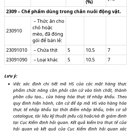
(%)
2309 – Chế phẩm dùng trong chăn nuôi động vật.
– Thức ăn cho
chó hoặc
230910
mèo, đã đóng
gói để bán lẻ:
23091010
– Chứa thịt
5
10.5
7
23091090
– Loại khác
5
10.5
7
Lưu ý:
Việc xác định chi tiết mã HS của các mặt hàng
thực
phẩm chức năng
cần phải căn cứ vào tính chất, thành
phần cấu tạo… của hàng hóa thực tế nhập khẩu. Theo
quy định hiện hành, căn cứ để áp mã HS vào hàng hóa
thực tế nhập khẩu tại thời điểm nhập khẩu, trên cơ sở
catalogue, tài liệu kỹ thuật (nếu có) hoặc/và đi giám định
tại Cục Kiểm định hải quan. Kết quả kiểm tra thực tế của
hải quan và kết quả của Cục Kiểm định hải quan xác