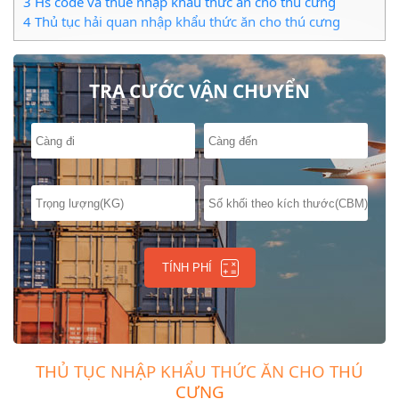
3
Hs code và thuế nhập khẩu thức ăn cho thú cưng
4
Thủ tục hải quan nhập khẩu thức ăn cho thú cưng
TRA CƯỚC VẬN CHUYỂN
TÍNH PHÍ
THỦ TỤC NHẬP KHẨU THỨC ĂN CHO THÚ
CƯNG