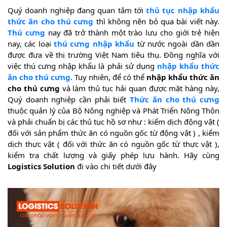
Quý doanh nghiệp đang quan tâm tới
thủ tục nhập khẩu
thức ăn cho thú cưng
thì không nên bỏ qua bài viết này.
Thú cưng
nay đã trở thành một trào lưu cho giới trẻ hiện
nay, các loại
thú cưng nhập khẩu
từ nước ngoài dần dần
được đưa về thị trường Việt Nam tiêu thụ. Đồng nghĩa với
việc thú cưng nhập khẩu là phải sử dụng
nhập khẩu thức
ăn cho thú cưng
. Tuy nhiên, để có thể
nhập khẩu thức ăn
cho thú cưng
và làm thủ tục hải quan được mặt hàng này,
Quý doanh nghiệp cần phải biết
Thức ăn cho thú cưng
thuộc quản lý của Bộ Nông nghiệp và Phát Triển Nông Thôn
và phải chuẩn bị các thủ tục hồ sơ như : kiểm dịch động vật (
đối với sản phẩm thức ăn có nguồn gốc từ động vật ) , kiểm
dịch thực vật ( đối với thức ăn có nguồn gốc từ thực vật ),
kiểm tra chất lượng và giấy phép lưu hành. Hãy cùng
Logistics Solution
đi vào chi tiết dưới đây