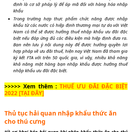
định là cơ sở
pháp
lý để áp mã đối với hàng hóa nhập
khẩu
Trong trường hợp
thực phẩm chức năng
được nhập
khẩu từ các nước có hiệp định thương mại tự do với Việt
Nam có thể sẽ được hưởng thuế nhập khẩu ưu đãi đặc
biệt nếu đáp ứng đủ các điều kiện mà hiệp định đưa ra.
Bạn nên lưu ý nội dung này để được hưởng quyền lợi
hợp
pháp
về ưu đãi thuế, hiện nay Việt Nam đã tham gia
ký kết FTA với trên 50 quốc gia, vì vậy, nhiều khả năng
khả năng mặt hàng bạn nhập khẩu được hưởng thuế
nhập khẩu ưu đãi đặc biệt.
>>>>> Xem thêm :
THUẾ ƯU ĐÃI ĐẶC BIỆT
2022 [
TẠI ĐÂY
]
Thủ tục hải quan nhập khẩu thức ăn
cho thú cưng
Hồ sơ khai báo hải quan khi nhập khẩu thức ăn cho thú