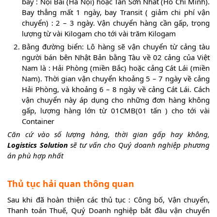
bay : Nội Bài (Hà Nội) hoặc Tân Sơn Nhất (Hồ Chí Minh).
Bay thẳng mất 1 ngày, bay Transit ( giảm chi phí vận
chuyển) : 2 – 3 ngày. Vận chuyển hàng cần gấp, trọng
lượng từ vài Kilogam cho tới vài trăm Kilogam
Bằng đường biển: Lô hàng sẽ vận chuyển từ cảng tàu
người bán bên Nhật Bản bằng Tàu về 02 cảng của Việt
Nam là : Hải Phòng (miền Bắc) hoặc cảng Cát Lái (miền
Nam). Thời gian vận chuyển khoảng 5 – 7 ngày về cảng
Hải Phòng, và khoảng 6 – 8 ngày về cảng Cát Lái. Cách
vận chuyển này áp dụng cho những đơn hàng không
gấp, lượng hàng lớn từ 01CMB(01 tấn ) cho tới vài
Container
Căn cứ vào số lượng hàng, thời gian gấp hay không,
Logistics Solution
sẽ tư vấn cho Quý doanh nghiệp phương
án phù hợp nhất
Thủ tục hải quan thông quan
Sau khi đã hoàn thiện các thủ tục : Công bố, Vận chuyển,
Thanh toán Thuế, Quý Doanh nghiệp bắt đầu vận chuyển