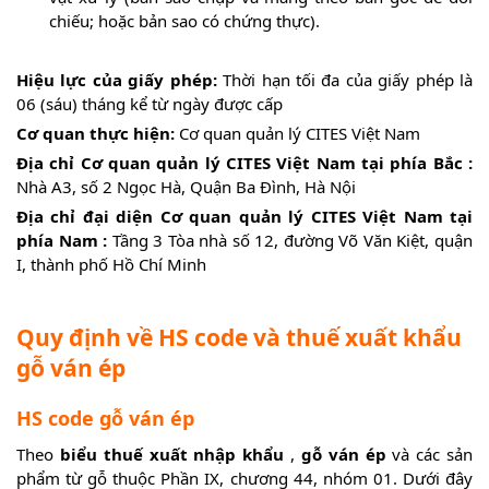
chiếu; hoặc bản sao có chứng thực).
Hiệu lực của giấy phép:
Thời hạn tối đa của giấy phép là
06 (sáu) tháng kể từ ngày được cấp
Cơ quan thực hiện:
Cơ quan quản lý CITES Việt Nam
Địa chỉ Cơ quan quản lý CITES Việt Nam tại phía Bắc :
Nhà A3, số 2 Ngọc Hà, Quận Ba Đình, Hà Nội
Địa chỉ đại diện Cơ quan quản lý CITES Việt Nam tại
phía Nam :
Tầng 3 Tòa nhà số 12, đường Võ Văn Kiệt, quận
I, thành phố Hồ Chí Minh
Quy định về HS code và thuế xuất khẩu
gỗ ván ép
HS code gỗ ván ép
Theo
biểu thuế xuất nhập khẩu
,
gỗ ván ép
và các sản
phẩm từ gỗ thuộc Phần IX, chương 44, nhóm 01. Dưới đây