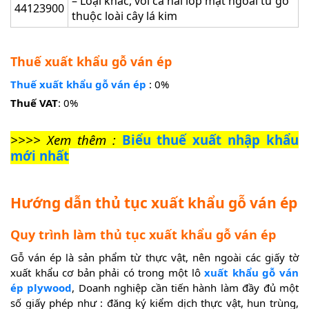
– Loại khác, với cả hai lớp mặt ngoài từ gỗ
44123900
thuộc loài cây lá kim
Thuế xuất khẩu gỗ ván ép
Thuế xuất khẩu gỗ ván ép
: 0%
Thuế VAT
: 0%
>>>> Xem thêm :
Biểu thuế xuất nhập khẩu
mới nhất
Hướng dẫn thủ tục xuất khẩu gỗ ván ép
Quy trình làm thủ tục xuất khẩu gỗ ván ép
Gỗ ván ép là sản phẩm từ thực vật, nên ngoài các giấy tờ
xuất khẩu cơ bản phải có trong một lô
xuất khẩu gỗ ván
ép plywood
, Doanh nghiệp cần tiến hành làm đầy đủ một
số giấy phép như : đăng ký kiểm dịch thực vật, hun trùng,