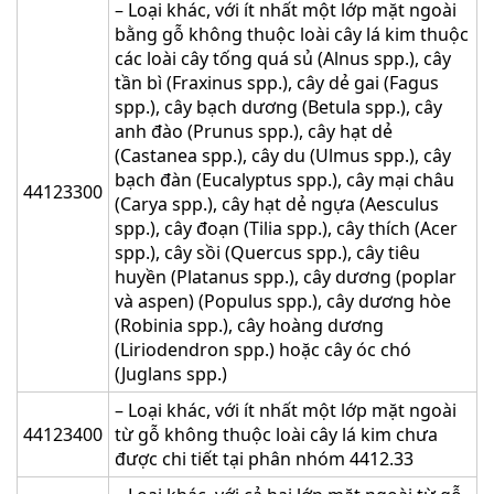
– Loại khác, với ít nhất một lớp mặt ngoài
bằng gỗ không thuộc loài cây lá kim thuộc
các loài cây tống quá sủ (Alnus spp.), cây
tần bì (Fraxinus spp.), cây dẻ gai (Fagus
spp.), cây bạch dương (Betula spp.), cây
anh đào (Prunus spp.), cây hạt dẻ
(Castanea spp.), cây du (Ulmus spp.), cây
bạch đàn (Eucalyptus spp.), cây mại châu
44123300
(Carya spp.), cây hạt dẻ ngựa (Aesculus
spp.), cây đoạn (Tilia spp.), cây thích (Acer
spp.), cây sồi (Quercus spp.), cây tiêu
huyền (Platanus spp.), cây dương (poplar
và aspen) (Populus spp.), cây dương hòe
(Robinia spp.), cây hoàng dương
(Liriodendron spp.) hoặc cây óc chó
(Juglans spp.)
– Loại khác, với ít nhất một lớp mặt ngoài
44123400
từ gỗ không thuộc loài cây lá kim chưa
được chi tiết tại phân nhóm 4412.33