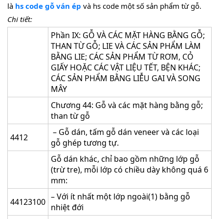
là
hs code gỗ ván ép
và hs code một số sản phẩm từ gỗ.
Chi tiết:
Phần IX: GỖ VÀ CÁC MẶT HÀNG BẰNG GỖ;
THAN TỪ GỖ; LIE VÀ CÁC SẢN PHẨM LÀM
BẰNG LIE; CÁC SẢN PHẨM TỪ RƠM, CỎ
GIẤY HOẶC CÁC VẬT LIỆU TẾT, BỆN KHÁC;
CÁC SẢN PHẨM BẰNG LIỄU GAI VÀ SONG
MÂY
Chương 44: Gỗ và các mặt hàng bằng gỗ;
than từ gỗ
– Gỗ dán, tấm gỗ dán veneer và các loại
4412
gỗ ghép tương tự.
Gỗ dán khác, chỉ bao gồm những lớp gỗ
(trừ tre), mỗi lớp có chiều dày không quá 6
mm:
– Với ít nhất một lớp ngoài(1) bằng gỗ
44123100
nhiệt đới